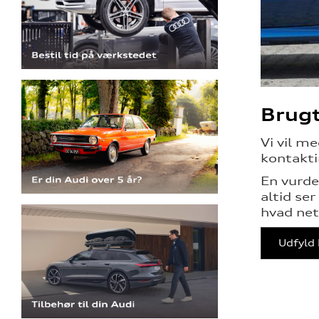
Brugt
Vi vil m
kontakti
En vurder
altid se
hvad net
Udfyld 