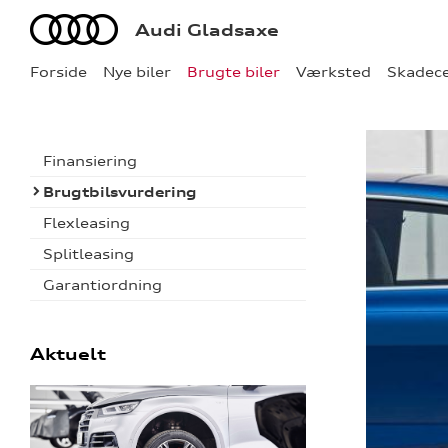
Audi
Audi Gladsaxe
Forside
Nye biler
Brugte biler
Værksted
Skadec
Finansiering
Brugtbilsvurdering
Flexleasing
Splitleasing
Garantiordning
Aktuelt