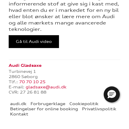
informerende stof at give sig i kast med,
hvad enten du er i markedet for en ny bil
eller blot ønsker at lære mere om Audi
og alle mærkets mange avancerede
teknologier.
Gå til Audi video
re
tik
Audi Gladsaxe
Turbinevej 1
2860 Søborg
ng
Tlf.:
70 70 10 25
E-mail:
gladsaxe@audi.dk
CVR: 27 26 81 88
audi.dk
Forbrugerklage
Cookiepolitik
Betingelser for online booking
Privatlivspolitik
Kontakt