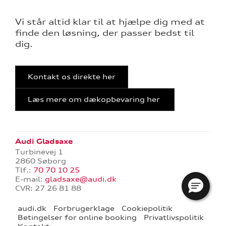
ge service
Vi står altid klar til at hjælpe dig med at
aring
finde den løsning, der passer bedst til
dig.
l forrudeskift
Kontakt os direkte her
telse
Læs mere om dækopbevaring her
Audi Gladsaxe
rrens
Turbinevej 1
2860 Søborg
Tlf.:
70 70 10 25
ce
E-mail:
gladsaxe@audi.dk
CVR: 27 26 81 88
over 5 år?
audi.dk
Forbrugerklage
Cookiepolitik
l elbiler
Betingelser for online booking
Privatlivspolitik