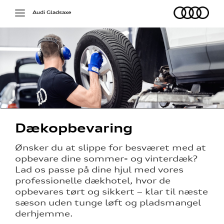
Audi
Toggle
Audi Gladsaxe
navigation
Dækopbevaring
på værkstedet
Ønsker du at slippe for besværet med at
opbevare dine sommer- og vinterdæk?
g services
Lad os passe på dine hjul med vores
professionelle dækhotel, hvor de
jælp
opbevares tørt og sikkert – klar til næste
sæson uden tunge løft og pladsmangel
ng
derhjemme.