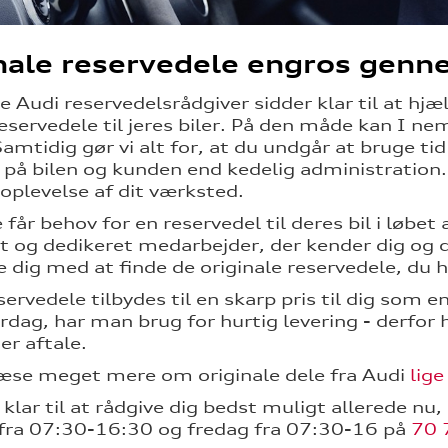
nale reservedele engros genn
le Audi reservedelsrådgiver sidder klar til at hj
reservedele til jeres biler. På den måde kan I ne
Samtidig gør vi alt for, at du undgår at bruge ti
 på bilen og kunden end kedelig administration
soplevelse af dit værksted.
 får behov for en reservedel til deres bil i løbet 
ast og dedikeret medarbejder, der kender dig og
e dig med at finde de originale reservedele, du 
servedele tilbydes til
en skarp pris
til dig som e
erdag, har man brug for hurtig levering - derfor 
er aftale.
æse meget mere om originale dele fra Audi
lige
r klar til at rådgive dig bedst muligt allerede n
fra 07:30-16:30 og fredag fra 07:30-16 på
70 