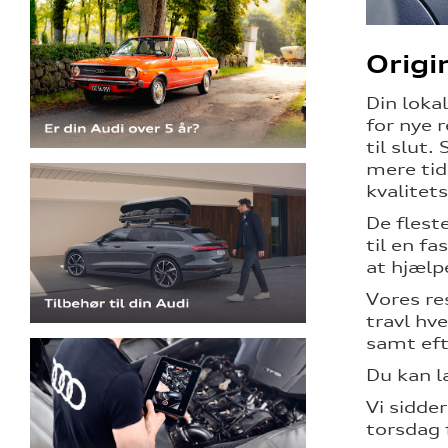
Origi
Din loka
for nye 
til slut.
mere tid
kvalitet
De fleste
til en f
at hjælp
Vores re
travl hv
samt eft
Du kan l
Vi sidde
torsdag 