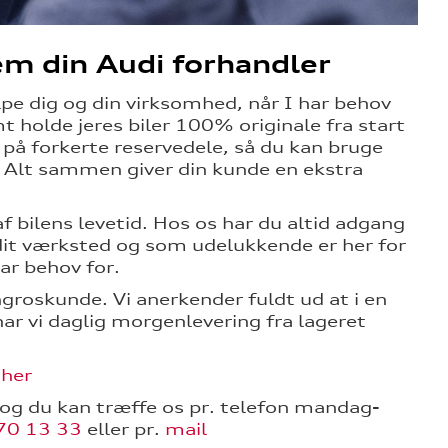
em din Audi forhandler
ælpe dig og din virksomhed, når I har behov
mt holde jeres biler
100% originale
fra start
d på forkerte reservedele, så du kan bruge
. Alt sammen giver din kunde en ekstra
af bilens levetid.
Hos os har du altid adgang
 dit værksted og som udelukkende er her for
har behov for.
ngroskunde. Vi anerkender fuldt ud at i en
har vi daglig morgenlevering fra lageret
 her
u, og du kan træffe os pr. telefon mandag-
70 13 33
eller pr.
mail