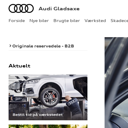
Audi
Audi Gladsaxe
Forside
Nye biler
Brugte biler
Værksted
Skadec
Originale reservedele - B2B
Aktuelt