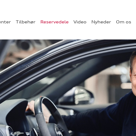
enter
Tilbehør
Reservedele
Video
Nyheder
Om os