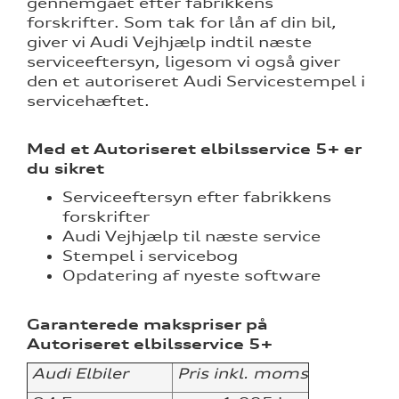
gennemgået efter fabrikkens
nementer til
forskrifter. Som tak for lån af din bil,
giver vi Audi Vejhjælp indtil næste
serviceeftersyn, ligesom vi også giver
eret
den et autoriseret Audi Servicestempel i
mstpakke
servicehæftet.
Med et Autoriseret elbilsservice 5+ er
du sikret
ervice
Serviceeftersyn efter fabrikkens
forskrifter
Audi Vejhjælp til næste service
Stempel i servicebog
test
Opdatering af nyeste software
l hjulskifte
Garanterede makspriser på
Autoriseret elbilsservice 5+
Audi Elbiler
Pris inkl. moms