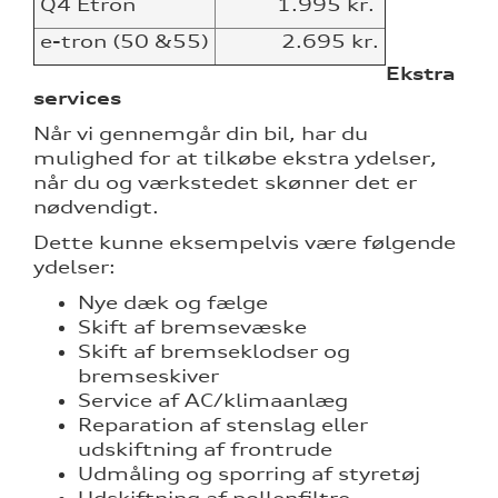
Q4 Etron
1.995 kr.
e-tron (50 &55)
2.695 kr.
Ekstra
services
Når vi gennemgår din bil, har du
mulighed for at tilkøbe ekstra ydelser,
når du og værkstedet skønner det er
nødvendigt.
Dette kunne eksempelvis være følgende
ydelser:
re
Nye dæk og fælge
Skift af bremsevæske
tik
Skift af bremseklodser og
bremseskiver
Service af AC/klimaanlæg
ng
Reparation af stenslag eller
udskiftning af frontrude
Udmåling og sporring af styretøj