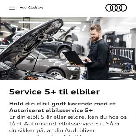
Audi
Toggle
Audi Gladsaxe
navigation
på værkstedet
Service 5+ til elbiler
g services
Hold din elbil godt kørende med et
Autoriseret elbilsservice 5+
over 5 år?
Er din elbil 5 år eller ældre, kan du hos os
få et Autoriseret elbilsservice 5+. Så er
l elbiler
du sikker på, at din Audi bliver