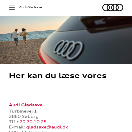
Audi
Toggle
Audi Gladsaxe
navigation
Her kan du læse vores
Audi Gladsaxe
Turbinevej 1
2860 Søborg
Tlf.:
70 70 10 25
E-mail:
gladsaxe@audi.dk