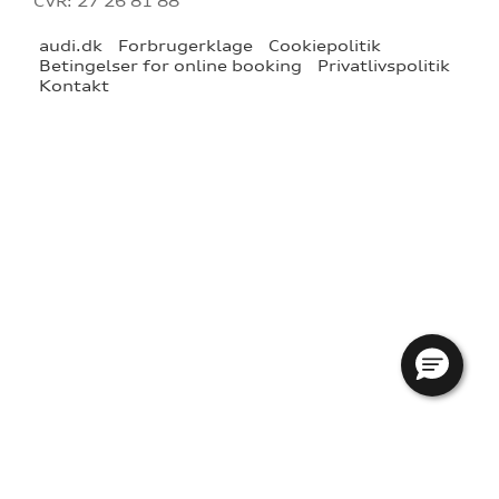
CVR: 27 26 81 88
audi.dk
Forbrugerklage
Cookiepolitik
Betingelser for online booking
Privatlivspolitik
Kontakt
re
tik
ng