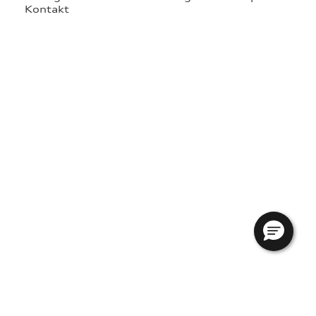
Kontakt
re
tik