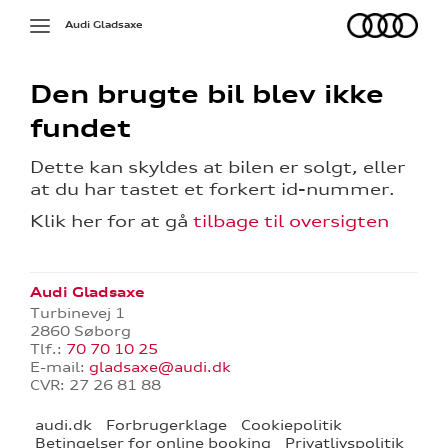
Audi
Toggle
Audi Gladsaxe
navigation
Den brugte bil blev ikke
fundet
Dette kan skyldes at bilen er solgt, eller
at du har tastet et forkert id-nummer.
Klik her for at gå
tilbage til oversigten
g
rdering
Audi Gladsaxe
Turbinevej 1
2860 Søborg
Tlf.:
70 70 10 25
E-mail:
gladsaxe@audi.dk
CVR: 27 26 81 88
ning
audi.dk
Forbrugerklage
Cookiepolitik
Betingelser for online booking
Privatlivspolitik