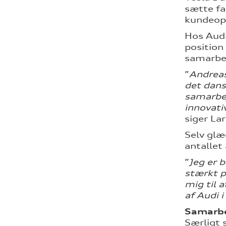
sætte fa
kundeopl
Hos Audi
position
samarbe
”
Andreas
det dans
samarbej
innovati
siger La
Selv glæ
antallet
”
Jeg er 
stærkt p
mig til 
af Audi 
Samarbe
Særligt 