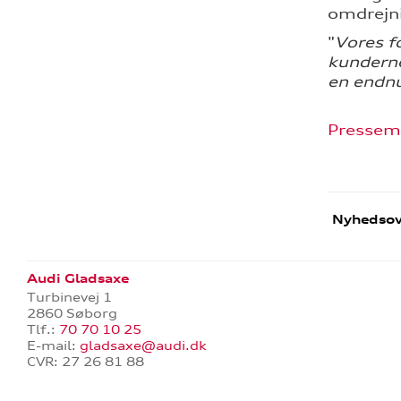
omdrejni
"
Vores f
kunderne
en endnu
Pressem
Nyhedsov
Audi Gladsaxe
Turbinevej 1
2860 Søborg
Tlf.:
70 70 10 25
E-mail:
gladsaxe@audi.dk
CVR: 27 26 81 88