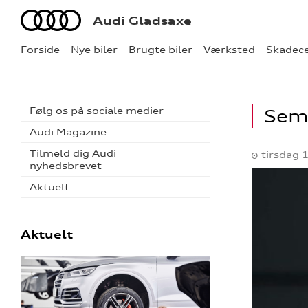
Audi
Audi Gladsaxe
Forside
Nye biler
Brugte biler
Værksted
Skadec
Følg os på sociale medier
Seml
Audi Magazine
Tilmeld dig Audi
tirsdag
nyhedsbrevet
Aktuelt
Aktuelt