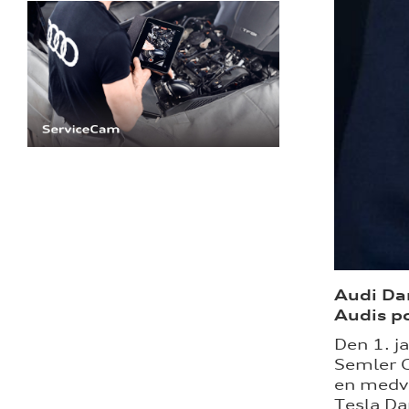
Audi Dan
Audis p
Den 1. j
Semler 
en medvi
Tesla Da