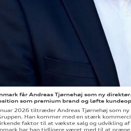
mark får Andreas Tjørnehøj som ny direktør.
osition som premium brand og løfte kundeopl
anuar 2026 tiltræder Andreas Tjørnehøj som ny d
Gruppen. Han kommer med en stærk kommerciel 
rkende faktor til at vækste salg og udvikling a
nmark har han tidligere været med til at præge 