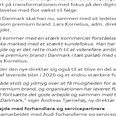
rt på transformationen med fokus på den digital
evelse med flot vækst til følge.
 Danmark skal han nu, sammen med sit ledelses
 som premium brand. Lars Kornelius, adm. direkt
jdet.
 kommer med en stærk kommerciel forståelse og
ke marked med et stærkt kundefokus. Han har 
de og er det rette match til at videreføre amb
ve premium brand i Danmark i tæt parløb med v
rs Kornelius.
der den nye direktør sig også til at blive en d
 af leverede biler i 2026 og et endnu stærkere f
både stolt og ydmyg over at få muligheden for at
remium brand, og organisationen har leveret flo
at fortsætte det gode arbejde og sammen med t
i Danmark,
” siger Andreas Tjørnehøj, ny direktø
jde med forhandlere og servicepartnere
samarbejdet med Audi forhandlerne og servicepa