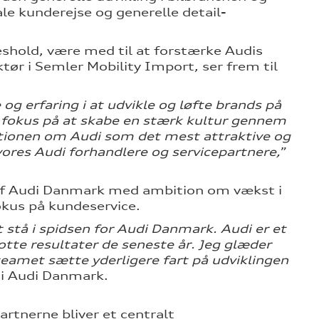
e kunderejse og generelle detail-
hold, være med til at forstærke Audis
ør i Semler Mobility Import, ser frem til
 erfaring i at udvikle og løfte brands på
fokus på at skabe en stærk kultur gennem
itionen om Audi som det mest attraktive og
ores Audi forhandlere og servicepartnere,
”
el af Audi Danmark med ambition om vækst i
okus på kundeservice.
 stå i spidsen for Audi Danmark. Audi er et
tte resultater de seneste år. Jeg glæder
eamet sætte yderligere fart på udviklingen
r i Audi Danmark.
rtnerne bliver et centralt