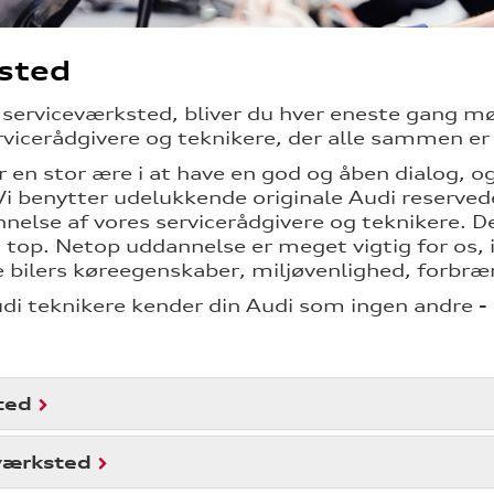
sted
s serviceværksted, bliver du hver eneste gan
rvicerådgivere og teknikere, der alle sammen er
r en stor ære i at have en god og åben dialog, 
 Vi benytter udelukkende originale Audi reservede
nelse af vores servicerådgivere og teknikere. D
 i top. Netop uddannelse er meget vigtig for os, 
bilers køreegenskaber, miljøvenlighed, forbræn
di teknikere kender din Audi som ingen andre - 
ted
værksted