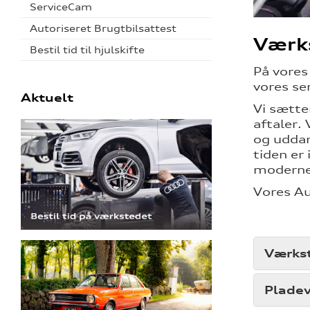
ServiceCam
Autoriseret Brugtbilsattest
Værk
Bestil tid til hjulskifte
På vore
vores se
Aktuelt
Vi sætte
aftaler.
og uddan
tiden er
moderne 
Vores Au
Værks
Plade