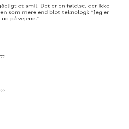
eligt et smil. Det er en følelse, der ikke
len som mere end blot teknologi: “Jeg er
t ud på vejene.”
km
km