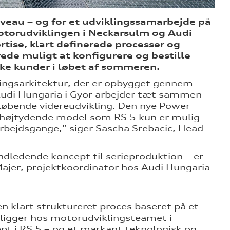
iveau – og for et udviklingssamarbejde på
otorudviklingen i Neckarsulm og Audi
tise, klart definerede processer og
rede muligt at konfigurere og bestille
nske kunder i løbet af sommeren.
lingsarkitektur, der er opbygget gennem
udi Hungaria i Gyor arbejder tæt sammen –
n løbende videreudvikling. Den nye Power
en højtydende model som RS 5 kun er mulig
rbejdsgange,” siger Sascha Srebacic, Head
indledende koncept til serieproduktion – er
 Majer, projektkoordinator hos Audi Hungaria
n klart struktureret proces baseret på et
n ligger hos motorudviklingsteamet i
ept i RS 5 – og et markant teknologisk og