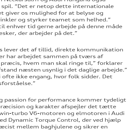
 spil. “Det er netop dette internationale
et giver os mulighed for at belyse og
 vinkler og styrker teamet som helhed.”
til enhver tid gerne arbejde på denne måde
sker, der arbejder på det.”
s lever det af tillid, direkte kommunikation
ter har arbejdet sammen på tværs af
 præcis, hvem man skal ringe til,” forklarer
stand næsten usynlig i det daglige arbejde.”
 ofte ikke engang, hvor folk sidder. Det
sforståelse.”
og passion for performance kommer tydeligt
præcision og karakter afspejler det tætte
win-turbo V6-motoren og elmotoren i Audi
ed Dynamic Torque Control, der ved hjælp
ræcist mellem baghjulene og sikrer en