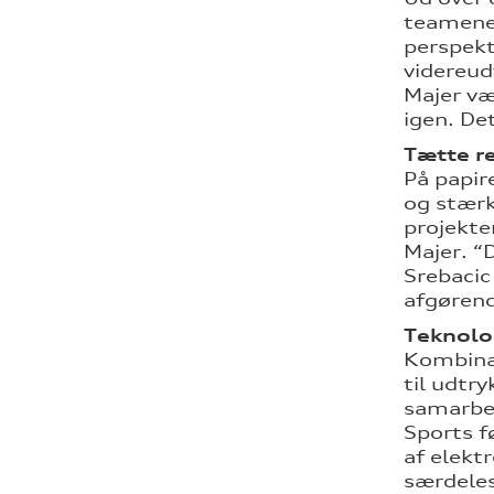
teamenes
perspekt
videreud
Majer væ
igen. De
Tætte re
På papir
og stærk
projekte
Majer. “
Srebacic
afgørend
Teknolo
Kombinat
til udtr
samarbe
Sports f
af elekt
særdeles