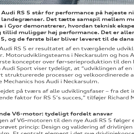
Audi RS 5 står for performance på højeste n
f landegrænser. Det tætte samspil mellem m
 i Gyor demonstrerer, hvordan teknisk eksper
 tillid muliggør høj performance. Det er alle
5, og de første biler bliver leveret til de da
Audi RS 5 er resultatet af en tværgående udvik
. Motorudviklingsteams i Neckarsulm og hos A
ørste koncepter over før-serieproduktion til de
 Audi Sport viser tydeligt, at “udviklingen af 
t strukturerede processer og velkoordinerede a
e Mechanics hos Audi i Neckarsulm.
jdet på tværs af alle udviklingsfaser – fra det 
ende faktor for RS 5’s succes,” tilføjer Richard
nde V6-motor: tydeligt fordelt ansvar
gen af V6-motoren til den nye Audi RS 5 følger e
øvet princip: Design og validering af drivlinje
lm. Et centralt element i det nye drivlinjekonc