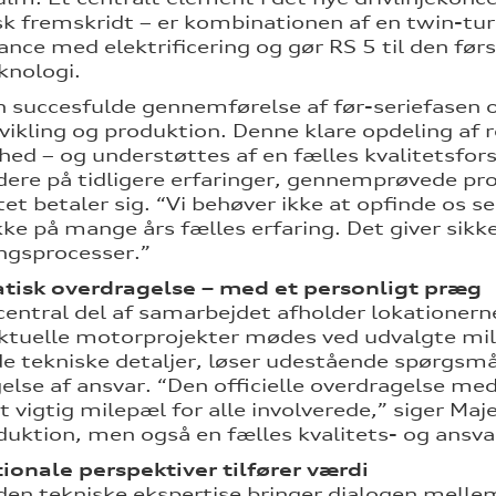
sk fremskridt – er kombinationen af en twin-tu
nce med elektrificering og gør RS 5 til den fø
knologi.
n succesfulde gennemførelse af før-seriefasen 
vikling og produktion. Denne klare opdeling af r
ghed – og understøttes af en fælles kvalitetsfo
dere på tidligere erfaringer, gennemprøvede pr
et betaler sig. “Vi behøver ikke at opfinde os se
ke på mange års fælles erfaring. Det giver sikk
ngsprocesser.”
tisk overdragelse – med et personligt præg
entral del af samarbejdet afholder lokatione
ktuelle motorprojekter mødes ved udvalgte mile
de tekniske detaljer, løser udestående spørgs
else af ansvar. “Den officielle overdragelse me
 vigtig milepæl for alle involverede,” siger Maj
duktion, men også en fælles kvalitets- og ansva
ionale perspektiver tilfører værdi
den tekniske ekspertise bringer dialogen mell