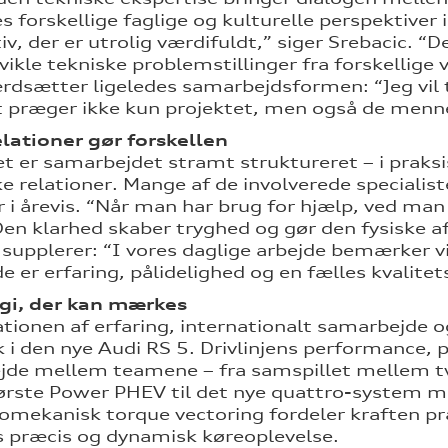
 forskellige faglige og kulturelle perspektiver i
iv, der er utrolig værdifuldt,” siger Srebacic. “D
vikle tekniske problemstillinger fra forskellige
rdsætter ligeledes samarbejdsformen: “Jeg vil 
t præger ikke kun projektet, men også de menne
lationer gør forskellen
et er samarbejdet stramt struktureret – i praksi
e relationer. Mange af de involverede specialis
r i årevis. “Når man har brug for hjælp, ved man
Den klarhed skaber tryghed og gør den fysiske af
 supplerer: “I vores daglige arbejde bemærker vi
e er erfaring, pålidelighed og en fælles kvalitet
gi, der kan mærkes
ionen af erfaring, internationalt samarbejde 
yk i den nye Audi RS 5. Drivlinjens performance, 
jde mellem teamene – fra samspillet mellem t
ørste Power PHEV til det nye quattro-system m
romekanisk torque vectoring fordeler kraften p
 præcis og dynamisk køreoplevelse.