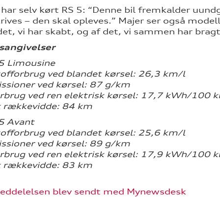
 har selv kørt RS 5: “Denne bil fremkalder uundgå
rives – den skal opleves.” Majer ser også model
 det, vi har skabt, og af det, vi sammen har brag
sangivelser
5 Limousine
fforbrug ved blandet kørsel: 26,3 km/l
sioner ved kørsel: 87 g/km
brug ved ren elektrisk kørsel: 17,7 kWh/100 
k rækkevidde: 84 km
5 Avant
fforbrug ved blandet kørsel: 25,6 km/l
sioner ved kørsel: 89 g/km
brug ved ren elektrisk kørsel: 17,9 kWh/100 
k rækkevidde: 83 km
eddelelsen blev sendt med Mynewsdesk