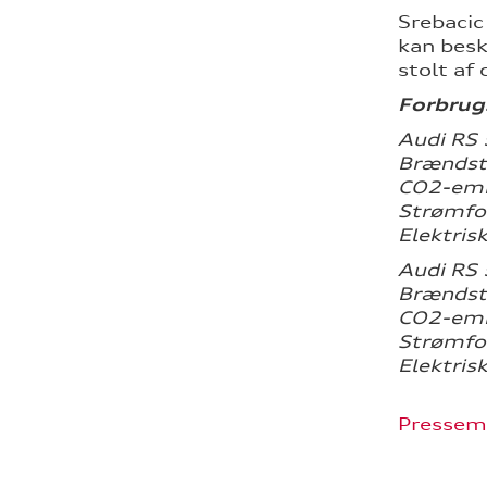
Srebacic
kan besk
stolt af
Forbrug
Audi RS 
Brændsto
CO2-emis
Strømfor
Elektris
Audi RS 
Brændsto
CO2-emis
Strømfor
Elektris
Pressem