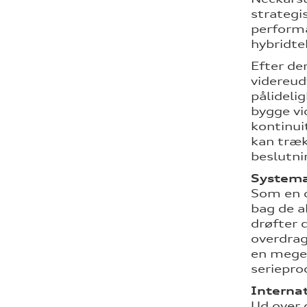
strategi
performa
hybridte
Efter de
videreud
pålideli
bygge vi
kontinuit
kan træk
beslutni
Systema
Som en c
bag de a
drøfter 
overdrag
en meget
seriepro
Internat
Ud over 