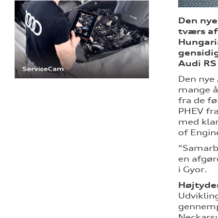
Den nye 
tværs a
Hungaria
gensidig
Audi RS 
Den nye 
mange år
fra de f
PHEV fra
med klar
of Engin
“Samarbe
en afgør
i Gyor.
Højtyde
Udviklin
gennempr
Neckarsu