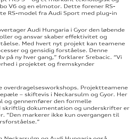
rbo V6 og en elmotor. Dette forener RS-
rste RS-model fra Audi Sport med plug-in
overtager Audi Hungaria i Gyor den løbende
oller og ansvar skaber effektivitet og
rståelse. Med hvert nyt projekt kan teamene
ocesser og gensidig forståelse. Denne
lv på ny hver gang,” forklarer Srebacic. “Vi
erhed i projektet og fremskynder
rne overdragelsesworkshops. Projektteamene
pæle – skiftevis i Neckarsulm og Gyor. Her
mål og gennemfører den formelle
d skriftlig dokumentation og underskrifter er
er. “Den markerer ikke kun overgangen til
rsforståelse.”
em Neckarsulm og Audi Hungaria også